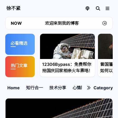
徐不紧
点我及时获取最新有用、有趣的资源
NOW
欢迎来到我的博客
必看精选
12306Bypass：免费帮你
曾国藩的
热门文章
抢国庆回家相亲火车票咯！
如何以至
Home
知行合一
技术分享
心情随笔
Category