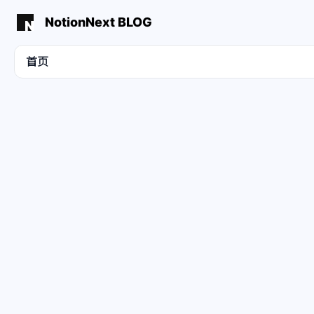
NotionNext BLOG
首页